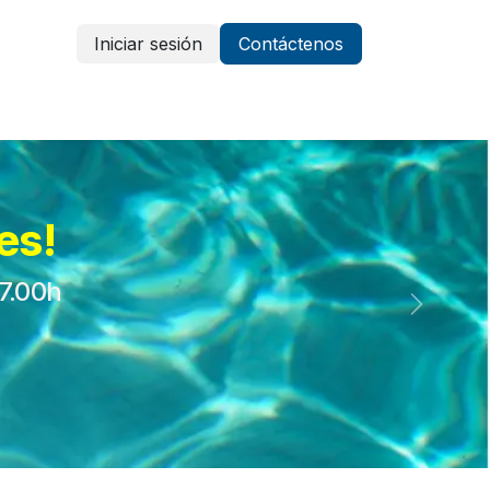
Iniciar sesión
Contáctenos
Vestuario y protección
Aparatología
es!
17.00h
Siguient