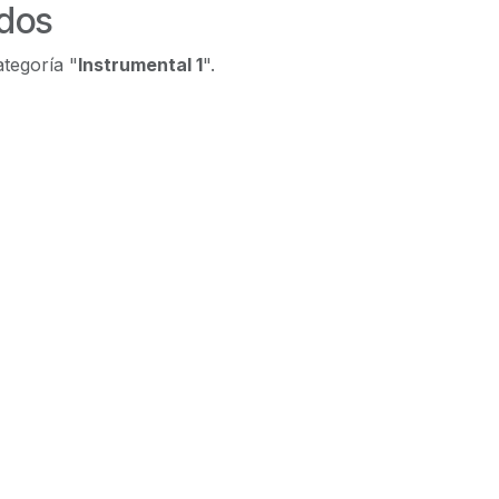
ados
ategoría "
Instrumental 1
".