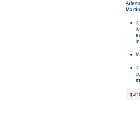
Ademá
Marti
desd
l
e
in
to
d
c
m