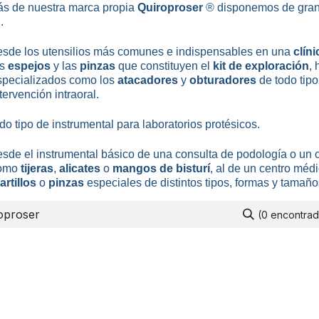
s de nuestra marca propia
Quiroproser
® disponemos de gran
n
.
e los utensilios más comunes e indispensables en una
clíni
os
espejos
y las
pinzas
que constituyen el
kit de exploración
,
specializados como los
atacadores
y
obturadores
de todo tipo
tervención intraoral.
do tipo de instrumental para laboratorios protésicos.
esde el instrumental básico de una consulta de podología o un c
omo
tijeras
,
alicates
o
mangos de bisturí
, al de un centro méd
artillos
o
pinzas
especiales de distintos tipos, formas y tamaño
(0 encontra