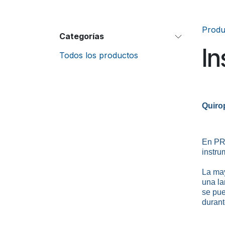
Produ
Categorías
In
Todos los productos
Quiro
En PR
instru
La may
una la
se pu
durant