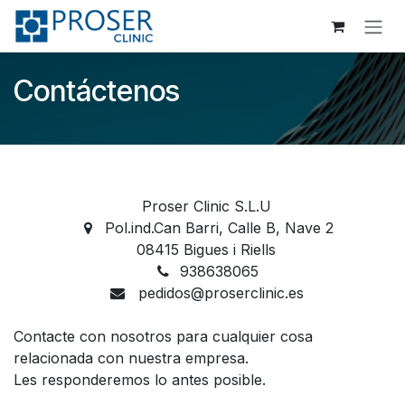
Ir al contenido
Contáctenos
Proser Clinic S.L.U
Pol.ind.Can Barri, Calle B, Nave 2
08415 Bigues i Riells
938638065
pedidos@proserclinic.es
Contacte con nosotros para cualquier cosa
relacionada con nuestra empresa.
Les responderemos lo antes posible.