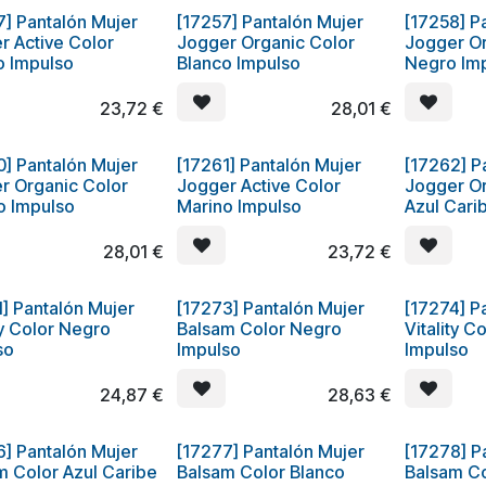
7] Pantalón Mujer
[17257] Pantalón Mujer
[17258] P
r Active Color
Jogger Organic Color
Jogger Or
o Impulso
Blanco Impulso
Negro Im
23,72
€
28,01
€
0] Pantalón Mujer
[17261] Pantalón Mujer
[17262] P
r Organic Color
Jogger Active Color
Jogger Or
o Impulso
Marino Impulso
Azul Cari
28,01
€
23,72
€
1] Pantalón Mujer
[17273] Pantalón Mujer
[17274] P
ty Color Negro
Balsam Color Negro
Vitality C
so
Impulso
Impulso
24,87
€
28,63
€
6] Pantalón Mujer
[17277] Pantalón Mujer
[17278] P
m Color Azul Caribe
Balsam Color Blanco
Balsam Co