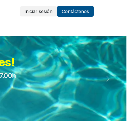
Iniciar sesión
Contáctenos
Vestuario y protección
Aparatología
es!
17.00h
Siguient