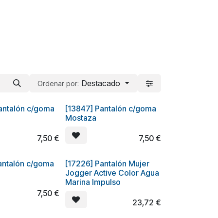
Destacado
Ordenar por:
antalón c/goma
[13847] Pantalón c/goma
Mostaza
7,50
€
7,50
€
antalón c/goma
[17226] Pantalón Mujer
Jogger Active Color Agua
Marina Impulso
7,50
€
23,72
€