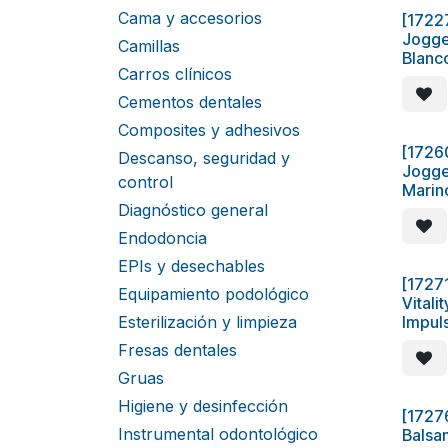
Cama y accesorios
[1722
Jogge
Camillas
Blanc
Carros clínicos
Cementos dentales
Composites y adhesivos
[1726
Descanso, seguridad y
Jogge
control
Marin
Diagnóstico general
Endodoncia
EPIs y desechables
[1727
Equipamiento podológico
Vitali
Esterilización y limpieza
Impul
Fresas dentales
Gruas
Higiene y desinfección
[1727
Instrumental odontológico
Balsa