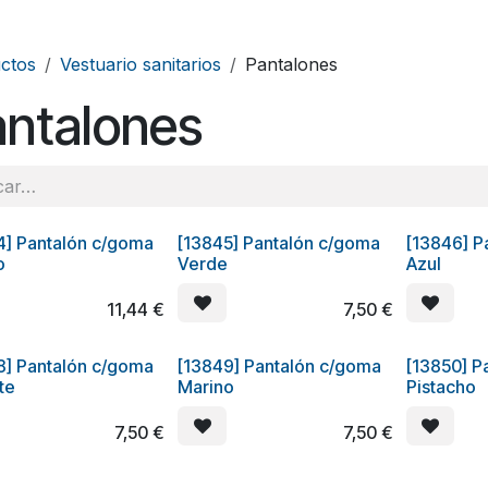
ctos
Vestuario sanitarios
Pantalones
antalones
4] Pantalón c/goma
[13845] Pantalón c/goma
[13846] P
o
Verde
Azul
11,44
€
7,50
€
8] Pantalón c/goma
[13849] Pantalón c/goma
[13850] P
te
Marino
Pistacho
7,50
€
7,50
€