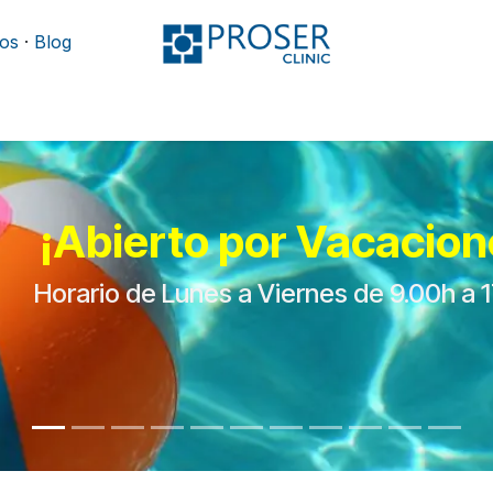
os
·
Blog
Podología
Rehabilitación
Mobiliario y camillas
¡Abierto por Vacacion
Horario de Lunes a Viernes de 9.00h a 