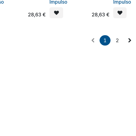
so
Impulso
Impulso
28,63
€
28,63
€
1
2