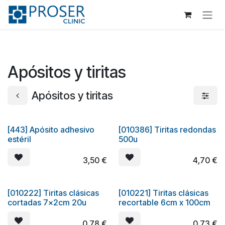
Ir al contenido
Apósitos y tiritas
Apósitos y tiritas
[443] Apósito adhesivo
[010386] Tiritas redondas
estéril
500u
3,50
€
4,70
€
[010222] Tiritas clásicas
[010221] Tiritas clásicas
cortadas 7x2cm 20u
recortable 6cm x 100cm
0,78
€
0,73
€