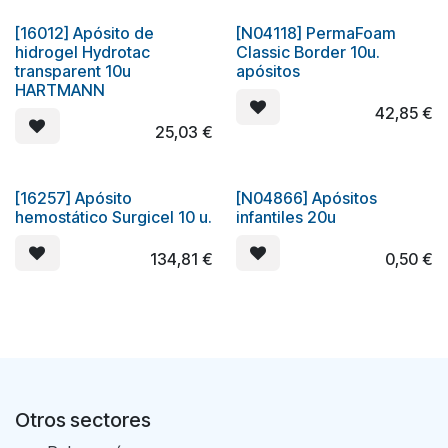
[16012] Apósito de
[N04118] PermaFoam
hidrogel Hydrotac
Classic Border 10u.
transparent 10u
apósitos
HARTMANN
42,85
€
25,03
€
[16257] Apósito
[N04866] Apósitos
hemostático Surgicel 10 u.
infantiles 20u
134,81
€
0,50
€
Otros sectores