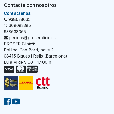
Contacte con nosotros
Con​tác​tenos
938638065
608082385
938638065
pedidos@proserclinic.es
PROSER Clinic®
Pol.Ind. Can Barri, nave 2.
08415 Bigues i Riells (Barcelona)
Lu a Vi de 9:00 - 17:00 h