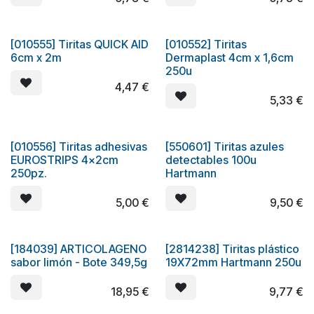
[010555] Tiritas QUICK AID
[010552] Tiritas
6cm x 2m
Dermaplast 4cm x 1,6cm
250u
4,47
€
5,33
€
[010556] Tiritas adhesivas
[550601] Tiritas azules
EUROSTRIPS 4x2cm
detectables 100u
250pz.
Hartmann
5,00
€
9,50
€
[184039] ARTICOLAGENO
[2814238] Tiritas plástico
sabor limón - Bote 349,5g
19X72mm Hartmann 250u
18,95
€
9,77
€