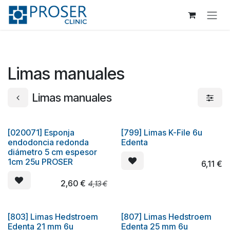
Ir al contenido
Limas manuales
Limas manuales
[020071] Esponja
[799] Limas K-File 6u
Oferta
endodoncia redonda
Edenta
diámetro 5 cm espesor
1cm 25u PROSER
6,11
€
2,60
€
4,13
€
[803] Limas Hedstroem
[807] Limas Hedstroem
Edenta 21 mm 6u
Edenta 25 mm 6u