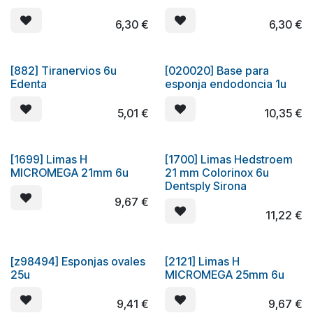
6,30
€
6,30
€
[882] Tiranervios 6u
[020020] Base para
Edenta
esponja endodoncia 1u
5,01
€
10,35
€
[1699] Limas H
[1700] Limas Hedstroem
MICROMEGA 21mm 6u
21 mm Colorinox 6u
Dentsply Sirona
9,67
€
11,22
€
[z98494] Esponjas ovales
[2121] Limas H
25u
MICROMEGA 25mm 6u
9,41
€
9,67
€