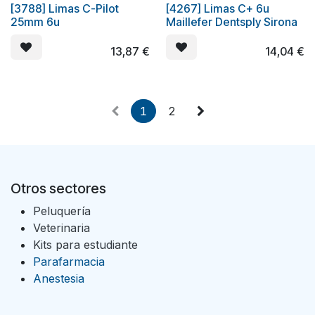
[3788] Limas C-Pilot
[4267] Limas C+ 6u
25mm 6u
Maillefer Dentsply Sirona
13,87
€
14,04
€
1
2
Otros sectores
Peluquería
Veterinaria
Kits para estudiante
Parafarmacia
Anestesia