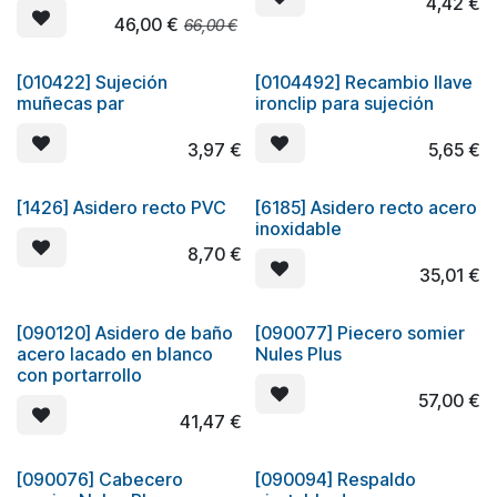
4,42
€
46,00
€
66,00
€
[010422] Sujeción
[0104492] Recambio llave
muñecas par
ironclip para sujeción
3,97
€
5,65
€
[1426] Asidero recto PVC
[6185] Asidero recto acero
inoxidable
8,70
€
35,01
€
[090120] Asidero de baño
[090077] Piecero somier
Oferta
acero lacado en blanco
Nules Plus
con portarrollo
57,00
€
41,47
€
[090076] Cabecero
[090094] Respaldo
Oferta