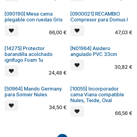
[090190] Mesa cama
[0900021] RECAMBIO
plegable con ruedas Gris
Compresor para Domus I
66,00
€
47,03
€
[14275] Protector
[N01964] Asidero
Oferta
barandilla acolchado
angulado PVC 33cm
ignífugo Foam 1u
30,82
€
24,48
€
[50964] Mando Germany
[10055] Incorporador
para Somier Nules
cama Viana compatible
Nules, Teide, Oval
34,50
€
66,56
€