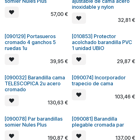
somier Nules Plus
ajustable de cama acero
inoxidable y nylon
57,00
€
32,81
€
[090129] Portasueros
[010853] Protector
cromado 4 ganchos 5
acolchado barandilla PVC
ruedas 1u
1 unidad UBIO
39,95
€
29,87
€
[090032] Barandilla cama
[090074] Incorporador
TELESCOPICA 2u acero
trapecio de cama
cromado
103,46
€
130,63
€
[090078] Par barandillas
[090081] Barandilla
somier Nules Plus
plegable cromada par
190,87
€
137,00
€