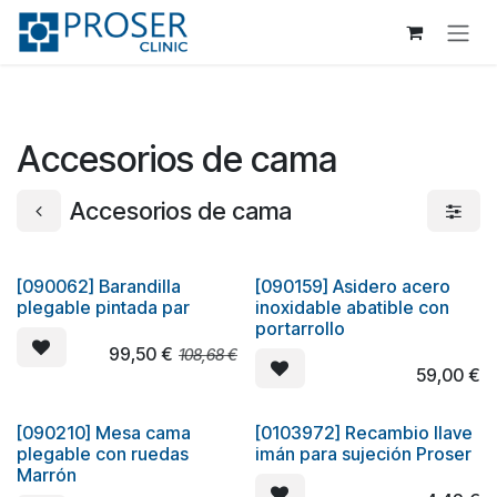
Ir al contenido
Accesorios de cama
Accesorios de cama
[090062] Barandilla
[090159] Asidero acero
Oferta
CHOLLO
plegable pintada par
inoxidable abatible con
portarrollo
99,50
€
108,68
€
59,00
€
[090210] Mesa cama
[0103972] Recambio llave
Oferta
plegable con ruedas
imán para sujeción Proser
Marrón