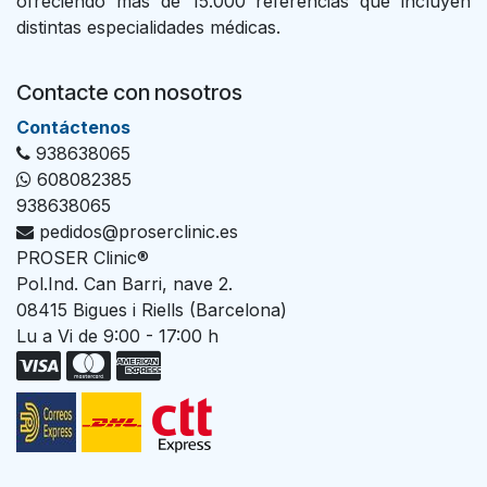
ofreciendo más de 15.000 referencias que incluyen
distintas especialidades médicas.
Contacte con nosotros
Con​tác​tenos
938638065
608082385
938638065
pedidos@proserclinic.es
PROSER Clinic®
Pol.Ind. Can Barri, nave 2.
08415 Bigues i Riells (Barcelona)
Lu a Vi de 9:00 - 17:00 h