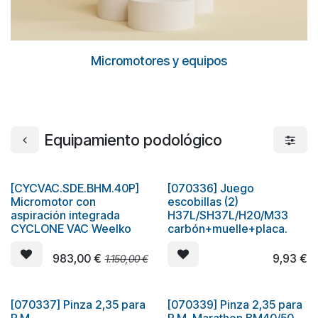
Micromotores y equipos
Equipamiento podológico
[CYCVAC.SDE.BHM.40P]
[070336] Juego
¡Nuevo!
Micromotor con
escobillas (2)
aspiración integrada
H37L/SH37L/H20/M33
CYCLONE VAC Weelko
carbón+muelle+placa.
983,00
€
9,93
€
1.150,00
€
[070337] Pinza 2,35 para
[070339] Pinza 2,35 para