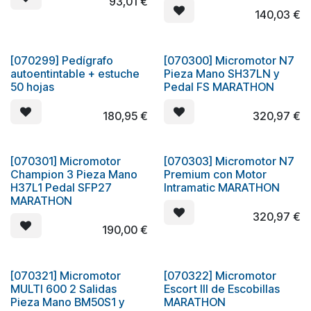
93,01
€
140,03
€
[070299] Pedígrafo
[070300] Micromotor N7
autoentintable + estuche
Pieza Mano SH37LN y
50 hojas
Pedal FS MARATHON
180,95
€
320,97
€
[070301] Micromotor
[070303] Micromotor N7
Champion 3 Pieza Mano
Premium con Motor
H37L1 Pedal SFP27
Intramatic MARATHON
MARATHON
320,97
€
190,00
€
[070321] Micromotor
[070322] Micromotor
MULTI 600 2 Salidas
Escort III de Escobillas
Pieza Mano BM50S1 y
MARATHON