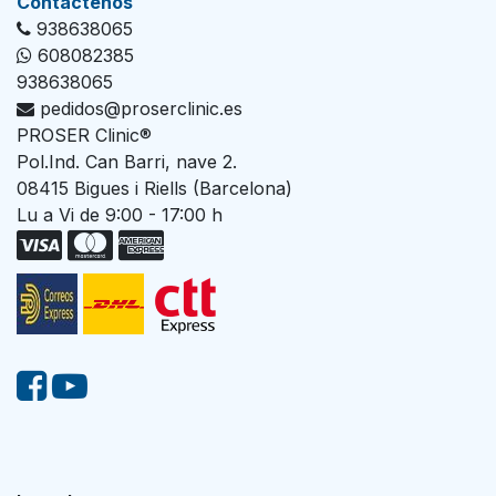
Con​tác​tenos
938638065
608082385
938638065
pedidos@proserclinic.es
PROSER Clinic®
Pol.Ind. Can Barri, nave 2.
08415 Bigues i Riells (Barcelona)
Lu a Vi de 9:00 - 17:00 h