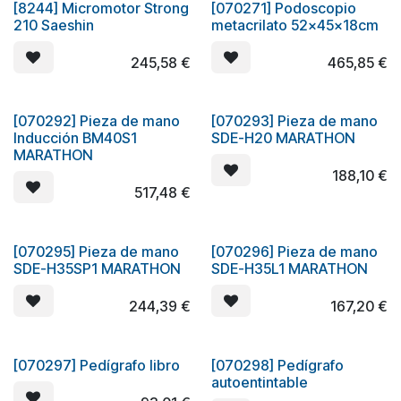
[8244] Micromotor Strong
[070271] Podoscopio
Oferta
210 Saeshin
metacrilato 52x45x18cm
245,58
€
465,85
€
[070292] Pieza de mano
[070293] Pieza de mano
Inducción BM40S1
SDE-H20 MARATHON
MARATHON
188,10
€
517,48
€
[070295] Pieza de mano
[070296] Pieza de mano
Oferta
Oferta
SDE-H35SP1 MARATHON
SDE-H35L1 MARATHON
244,39
€
167,20
€
[070297] Pedígrafo libro
[070298] Pedígrafo
autoentintable