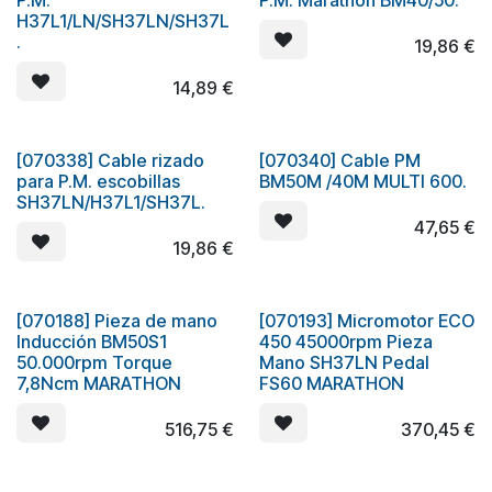
P.M.
P.M. Marathon BM40/50.
H37L1/LN/SH37LN/SH37L
.
19,86
€
14,89
€
[070338] Cable rizado
[070340] Cable PM
para P.M. escobillas
BM50M /40M MULTI 600.
SH37LN/H37L1/SH37L.
47,65
€
19,86
€
[070188] Pieza de mano
[070193] Micromotor ECO
Inducción BM50S1
450 45000rpm Pieza
50.000rpm Torque
Mano SH37LN Pedal
7,8Ncm MARATHON
FS60 MARATHON
516,75
€
370,45
€