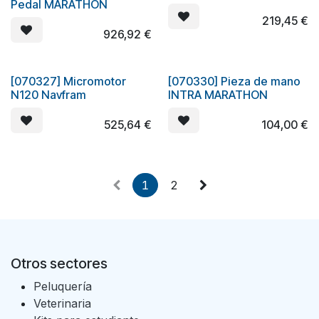
Pedal MARATHON
219,45
€
926,92
€
[070327] Micromotor
[070330] Pieza de mano
Oferta
N120 Navfram
INTRA MARATHON
525,64
€
104,00
€
1
2
Otros sectores
Peluquería
Veterinaria