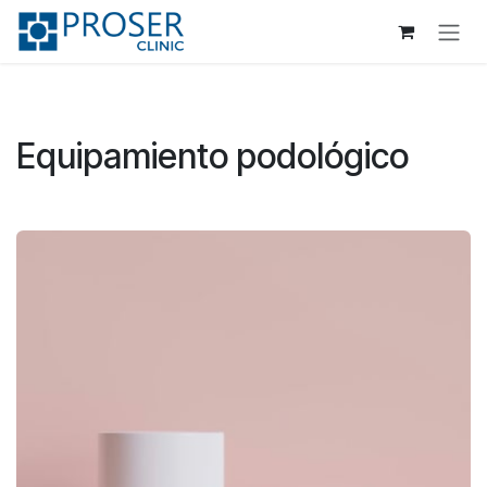
Ir al contenido
Equipamiento podológico