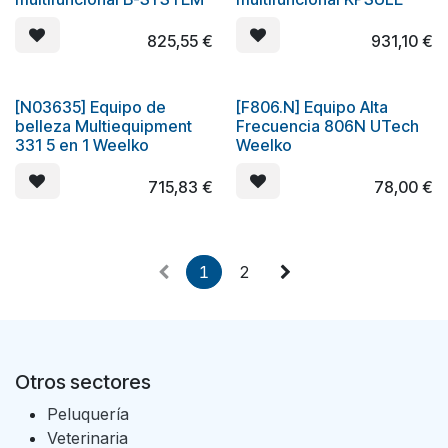
825,55
€
931,10
€
[N03635] Equipo de
[F806.N] Equipo Alta
Oferta
¡Nuevo!
belleza Multiequipment
Frecuencia 806N UTech
331 5 en 1 Weelko
Weelko
715,83
€
78,00
€
1
2
Otros sectores
Peluquería
Veterinaria