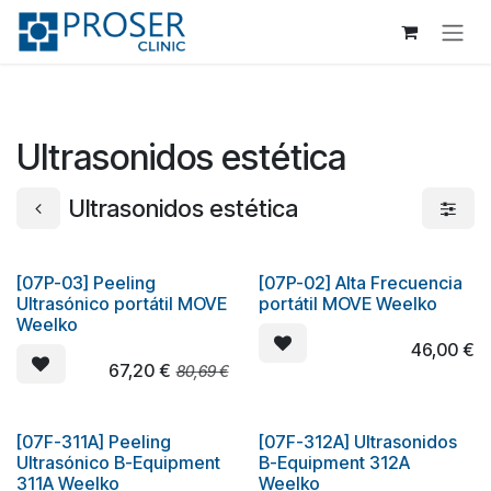
Ir al contenido
Ultrasonidos estética
Ultrasonidos estética
[07P-03] Peeling
[07P-02] Alta Frecuencia
Oferta
Ultrasónico portátil MOVE
portátil MOVE Weelko
Weelko
46,00
€
67,20
€
80,69
€
[07F-311A] Peeling
[07F-312A] Ultrasonidos
Ultrasónico B-Equipment
B-Equipment 312A
311A Weelko
Weelko