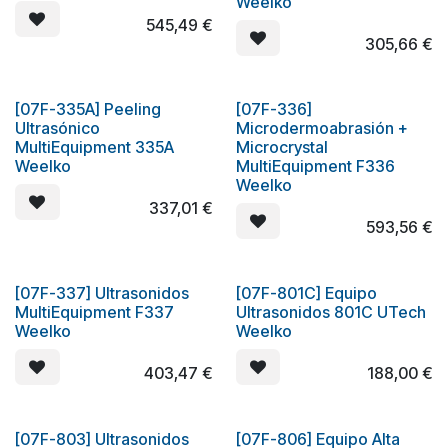
Weelko
545,49
€
305,66
€
[07F-335A] Peeling
[07F-336]
Ultrasónico
Microdermoabrasión +
MultiEquipment 335A
Microcrystal
Weelko
MultiEquipment F336
Weelko
337,01
€
593,56
€
[07F-337] Ultrasonidos
[07F-801C] Equipo
Oferta
MultiEquipment F337
Ultrasonidos 801C UTech
Weelko
Weelko
403,47
€
188,00
€
[07F-803] Ultrasonidos
[07F-806] Equipo Alta