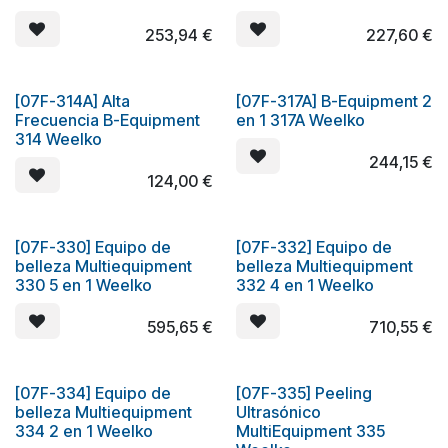
253,94
€
227,60
€
[07F-314A] Alta
[07F-317A] B-Equipment 2
Frecuencia B-Equipment
en 1 317A Weelko
314 Weelko
244,15
€
124,00
€
[07F-330] Equipo de
[07F-332] Equipo de
Oferta
belleza Multiequipment
belleza Multiequipment
330 5 en 1 Weelko
332 4 en 1 Weelko
595,65
€
710,55
€
[07F-334] Equipo de
[07F-335] Peeling
belleza Multiequipment
Ultrasónico
334 2 en 1 Weelko
MultiEquipment 335