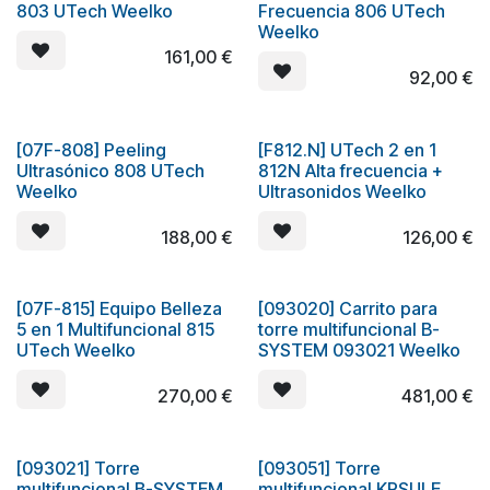
Oferta
803 UTech Weelko
Frecuencia 806 UTech
Weelko
161,00
€
92,00
€
[07F-808] Peeling
[F812.N] UTech 2 en 1
¡Nuevo!
Ultrasónico 808 UTech
812N Alta frecuencia +
Weelko
Ultrasonidos Weelko
188,00
€
126,00
€
[07F-815] Equipo Belleza
[093020] Carrito para
Oferta
5 en 1 Multifuncional 815
torre multifuncional B-
UTech Weelko
SYSTEM 093021 Weelko
270,00
€
481,00
€
[093021] Torre
[093051] Torre
multifuncional B-SYSTEM
multifuncional KPSULE