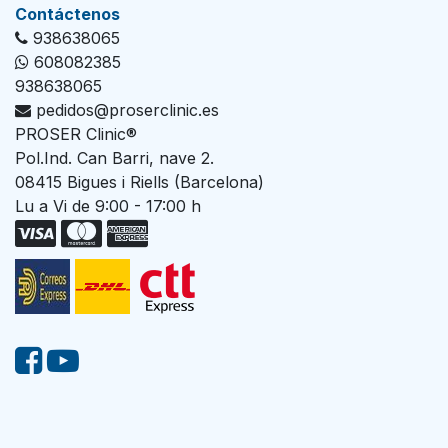
Con​tác​tenos
938638065
608082385
938638065
pedidos@proserclinic.es
PROSER Clinic®
Pol.Ind. Can Barri, nave 2.
08415 Bigues i Riells (Barcelona)
Lu a Vi de 9:00 - 17:00 h