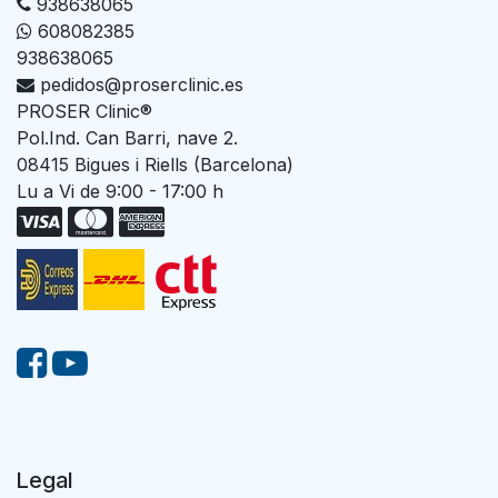
938638065
608082385
938638065
pedidos@proserclinic.es
PROSER Clinic®
Pol.Ind. Can Barri, nave 2.
08415 Bigues i Riells (Barcelona)
Lu a Vi de 9:00 - 17:00 h
Legal