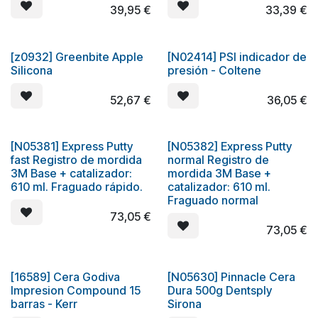
39,95
€
33,39
€
[z0932] Greenbite Apple
[N02414] PSI indicador de
Silicona
presión - Coltene
52,67
€
36,05
€
[N05381] Express Putty
[N05382] Express Putty
fast Registro de mordida
normal Registro de
3M Base + catalizador:
mordida 3M Base +
610 ml. Fraguado rápido.
catalizador: 610 ml.
Fraguado normal
73,05
€
73,05
€
[16589] Cera Godiva
[N05630] Pinnacle Cera
Impresion Compound 15
Dura 500g Dentsply
barras - Kerr
Sirona