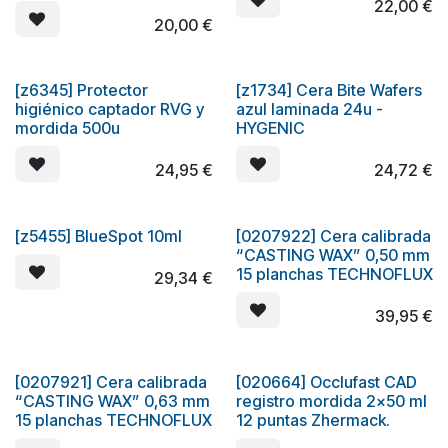
22,00
€
20,00
€
[z6345] Protector
[z1734] Cera Bite Wafers
higiénico captador RVG y
azul laminada 24u -
mordida 500u
HYGENIC
24,95
€
24,72
€
[z5455] BlueSpot 10ml
[0207922] Cera calibrada
“CASTING WAX” 0,50 mm
15 planchas TECHNOFLUX
29,34
€
39,95
€
[0207921] Cera calibrada
[020664] Occlufast CAD
“CASTING WAX” 0,63 mm
registro mordida 2x50 ml
15 planchas TECHNOFLUX
12 puntas Zhermack.