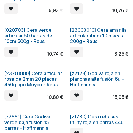
9,93
€
10,76
€
[020703] Cera verde
[23003010] Cera amarilla
articular 50 barras de
articular 4mm 10 placas
10cm 500g - Reus
200g - Reus
10,74
€
8,25
€
[23701000] Cera articular
[z2128] Godiva roja en
rosa de 2mm 20 placas
planchas alta fusión 6u -
450g tipo Moyco - Reus
Hoffmann's
10,80
€
15,95
€
[z7661] Cera Godiva
[z1730] Cera rebases
verde baja fusión 15
utility roja en barras 44u
barras - Hoffmann's