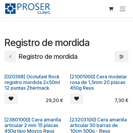
Ir al contenido
Registro de mordida
Registro de mordida
[020398] Occlufast Rock
[21001000] Cera modelar
registro mordida 2x50ml
rosa de 1,5mm 20 placas
12 puntas Zhermack.
450g Reus
29,20
€
7,30
€
[23801000] Cera amarilla
[23203100] Cera amarilla
articular 2 mm 15 placas
articular 50 barras de
450g tipo Moyco Reus
10cm 500g - Reus