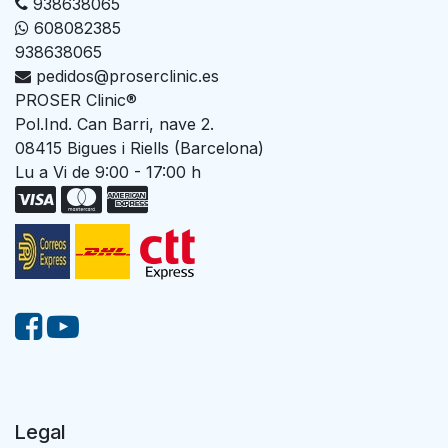
938638065
608082385
938638065
pedidos@proserclinic.es
PROSER Clinic®
Pol.Ind. Can Barri, nave 2.
08415 Bigues i Riells (Barcelona)
Lu a Vi de 9:00 - 17:00 h
Legal