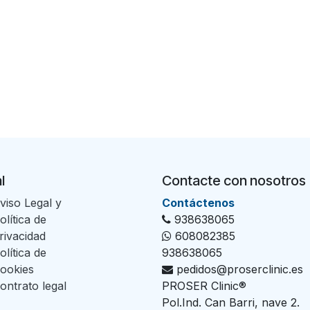
l
Contacte con nosotros
viso Legal y
Con​tác​tenos
olítica de
938638065
rivacidad
608082385
olítica de
938638065
ookies
pedidos@proserclinic.es
ontrato legal
PROSER Clinic®
Pol.Ind. Can Barri, nave 2.