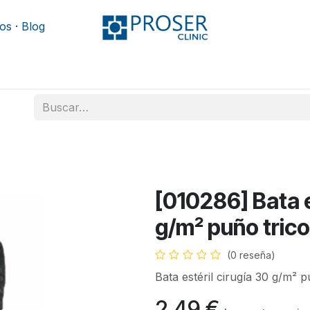
os
·
Blog
Podología
Rehabilitación
Mobiliario y camillas
[010286] Bata e
g/m² puño trico
(0 reseña)
Bata estéril cirugía 30 g/m² p
2,49
€