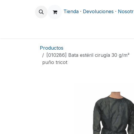
Ir al contenido
Tienda
·
Devoluciones
·
Nosotr
Odontología
Clínica y Hospitalario
Productos
[010286] Bata estéril cirugía 30 g/m²
puño tricot