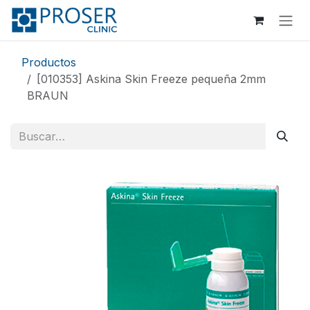
Ir al contenido
Productos
[010353] Askina Skin Freeze pequeña 2mm
BRAUN