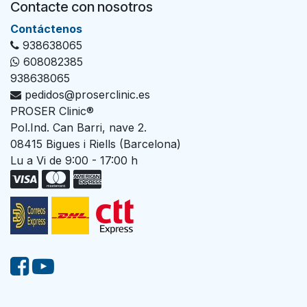
Contacte con nosotros
Con​tác​tenos
938638065
608082385
938638065
pedidos@proserclinic.es
PROSER Clinic®
Pol.Ind. Can Barri, nave 2.
08415 Bigues i Riells (Barcelona)
Lu a Vi de 9:00 - 17:00 h