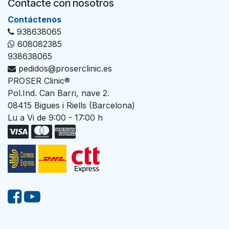
Contacte con nosotros
Con​tác​tenos
938638065
608082385
938638065
pedidos@proserclinic.es
PROSER Clinic®
Pol.Ind. Can Barri, nave 2.
08415 Bigues i Riells (Barcelona)
Lu a Vi de 9:00 - 17:00 h