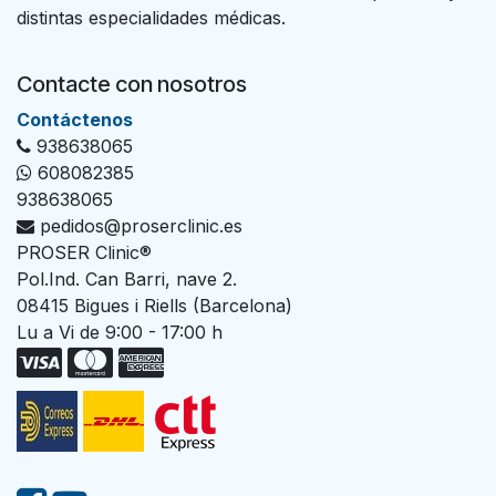
distintas especialidades médicas.
Contacte con nosotros
Con​tác​tenos
938638065
608082385
938638065
pedidos@proserclinic.es
PROSER Clinic®
Pol.Ind. Can Barri, nave 2.
08415 Bigues i Riells (Barcelona)
Lu a Vi de 9:00 - 17:00 h