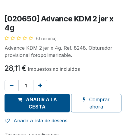
[020650] Advance KDM 2 jer x
4g
(0 reseña)
Advance KDM 2 jer x 4g. Ref. 8248. Obturador
provisional fotopolimerizable.
28,11
€
Impuestos no incluidos
AÑADIR A LA
Comprar
CESTA
ahora
Añadir a lista de deseos
Términos y condiciones