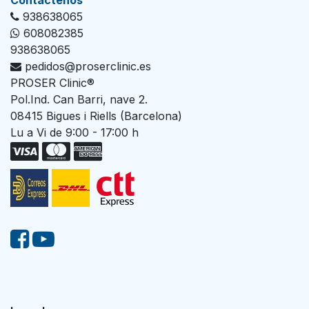
Con​tác​tenos
938638065
608082385
938638065
pedidos@proserclinic.es
PROSER Clinic®
Pol.Ind. Can Barri, nave 2.
08415 Bigues i Riells (Barcelona)
Lu a Vi de 9:00 - 17:00 h