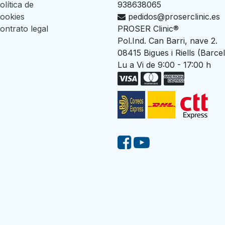
olítica de
938638065
ookies
pedidos@proserclinic.es
ontrato legal
PROSER Clinic®
Pol.Ind. Can Barri, nave 2.
08415 Bigues i Riells (Barce
Lu a Vi de 9:00 - 17:00 h