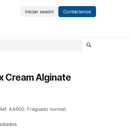
Iniciar sesión
Contáctenos
Vestuario y protección
Aparatología
x Cream Alginate
Ref. AA600. Fraguado normal.
ncluidos