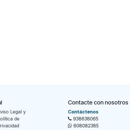
l
Contacte con nosotros
viso Legal y
Con​tác​tenos
olítica de
938638065
rivacidad
608082385