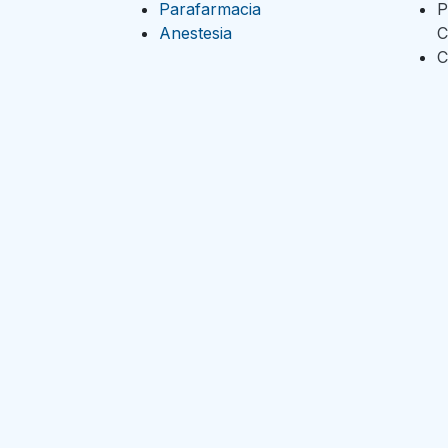
Parafarmacia
P
Anestesia
C
C