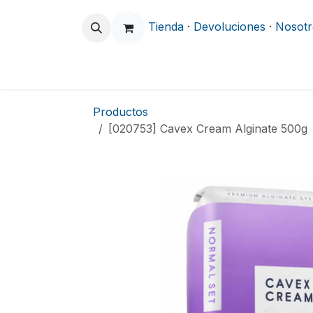
Ir al contenido
Tienda
·
Devoluciones
·
Nosotr
Odontología
Clínica y Hospitalario
Productos
[020753] Cavex Cream Alginate 500g