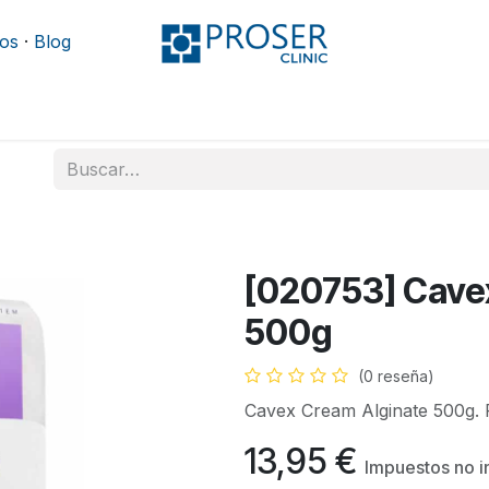
os
·
Blog
Podología
Rehabilitación
Mobiliario y camillas
[020753] Cave
500g
(0 reseña)
Cavex Cream Alginate 500g. 
13,95
€
Impuestos no i