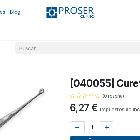
os
·
Blog
Podología
Rehabilitación
Mobiliario y camillas
[040055] Cureta
(0 reseña)
6,27
€
Impuestos no inc