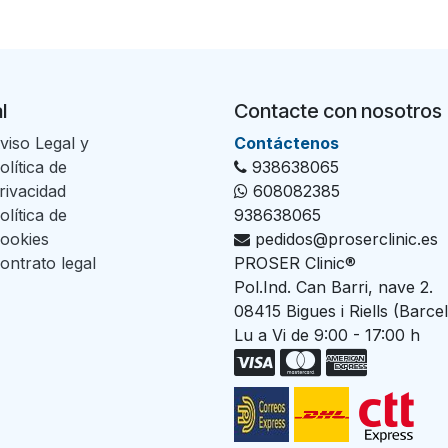
l
Contacte con nosotros
viso Legal y
Con​tác​tenos
olítica de
938638065
rivacidad
608082385
olítica de
938638065
ookies
pedidos@proserclinic.es
ontrato legal
PROSER Clinic®
Pol.Ind. Can Barri, nave 2.
08415 Bigues i Riells (Barce
Lu a Vi de 9:00 - 17:00 h