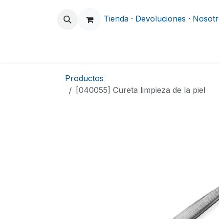
Ir al contenido
Tienda
·
Devoluciones
·
Nosotr
Odontología
Clínica y Hospitalario
Productos
[040055] Cureta limpieza de la piel