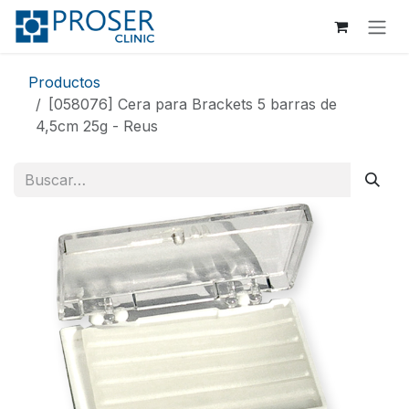
Ir al contenido
Productos
[058076] Cera para Brackets 5 barras de
4,5cm 25g - Reus