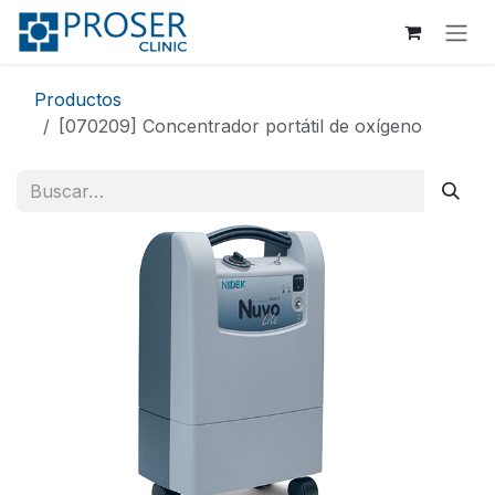
Ir al contenido
Productos
[070209] Concentrador portátil de oxígeno