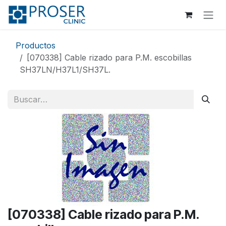
Ir al contenido
Productos
[070338] Cable rizado para P.M. escobillas
SH37LN/H37L1/SH37L.
[070338] Cable rizado para P.M.