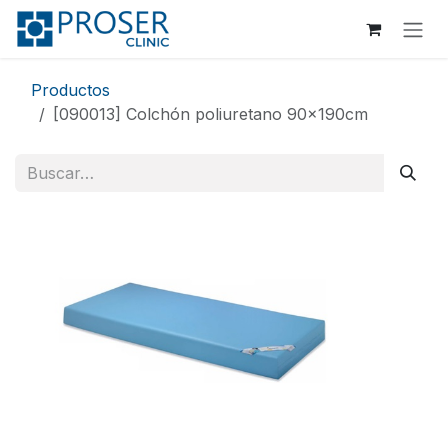
Ir al contenido
Productos
[090013] Colchón poliuretano 90x190cm