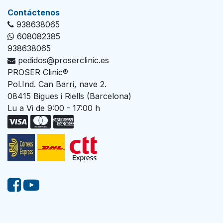
Con​tác​tenos
938638065
608082385
938638065
pedidos@proserclinic.es
PROSER Clinic®
Pol.Ind. Can Barri, nave 2.
08415 Bigues i Riells (Barcelona)
Lu a Vi de 9:00 - 17:00 h