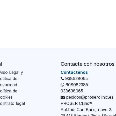
l
Contacte con nosotros
viso Legal y
Con​tác​tenos
olítica de
938638065
rivacidad
608082385
olítica de
938638065
ookies
pedidos@proserclinic.es
ontrato legal
PROSER Clinic®
Pol.Ind. Can Barri, nave 2.
08415 Bigues i Riells (Barce