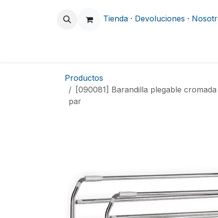
Ir al contenido
Tienda
·
Devoluciones
·
Nosotr
Odontología
Clínica y Hospitalario
Productos
[090081] Barandilla plegable cromada
par