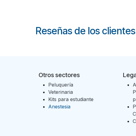
Reseñas de los clientes
Otros sectores
Lega
Peluquería
A
Veterinaria
P
Kits para estudiante
p
Anestesia
P
C
C