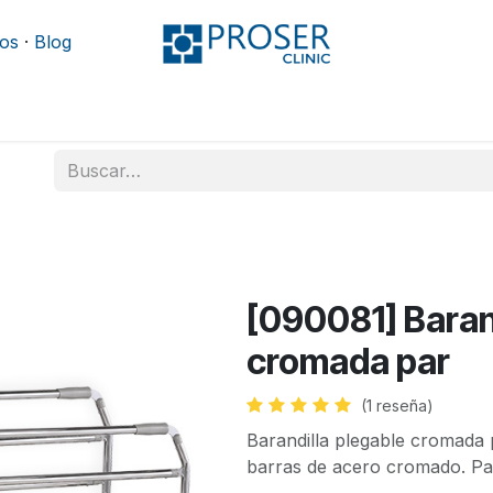
os
·
Blog
Podología
Rehabilitación
Mobiliario y camillas
[090081] Baran
cromada par
(1 reseña)
Barandilla plegable cromada 
barras de acero cromado. Pa