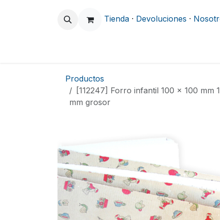
Ir al contenido
Tienda
·
Devoluciones
·
Nosotr
Odontología
Clínica y Hospitalario
Productos
[112247] Forro infantil 100 x 100 mm 1
mm grosor