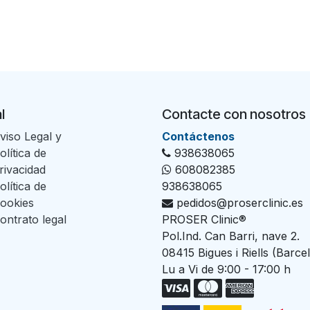
l
Contacte con nosotros
viso Legal y
Con​tác​tenos
olítica de
938638065
rivacidad
608082385
olítica de
938638065
ookies
pedidos@proserclinic.es
ontrato legal
PROSER Clinic®
Pol.Ind. Can Barri, nave 2.
08415 Bigues i Riells (Barce
Lu a Vi de 9:00 - 17:00 h