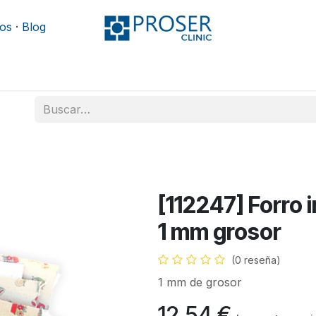
os
·
Blog
Podología
Rehabilitación
Mobiliario y camillas
[112247] Forro 
1 mm grosor
(0 reseña)
1 mm de grosor
12,54
€