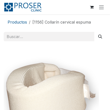
Ir al contenido
Productos
[1156] Collarín cervical espuma