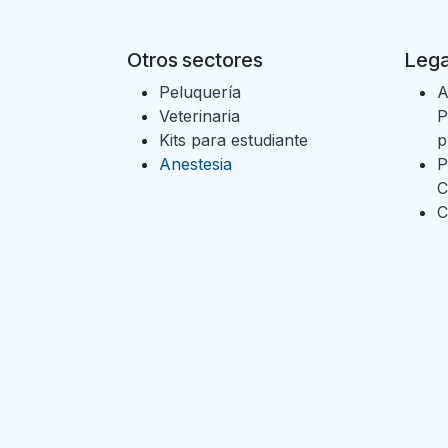
Otros sectores
Lega
Peluquería
A
Veterinaria
P
Kits para estudiante
p
Anestesia
P
C
C