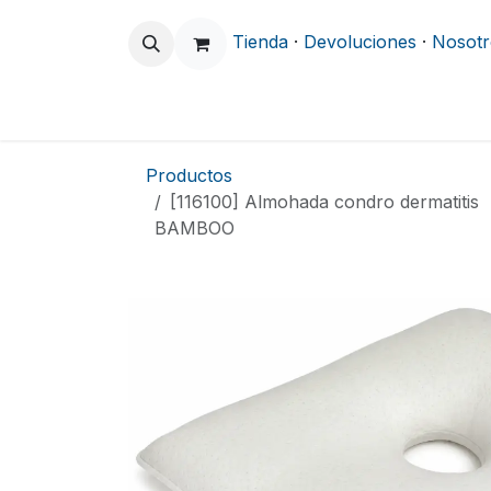
Ir al contenido
Tienda
·
Devoluciones
·
Nosotr
Odontología
Clínica y Hospitalario
Productos
[116100] Almohada condro dermatitis
BAMBOO