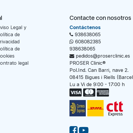
l
Contacte con nosotros
viso Legal y
Con​tác​tenos
olítica de
938638065
rivacidad
608082385
olítica de
938638065
ookies
pedidos@proserclinic.es
ontrato legal
PROSER Clinic®
Pol.Ind. Can Barri, nave 2.
08415 Bigues i Riells (Barce
Lu a Vi de 9:00 - 17:00 h