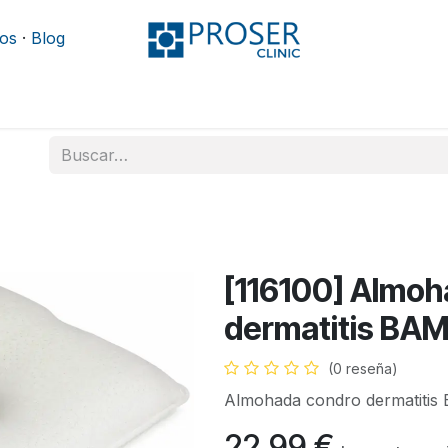
os
·
Blog
Podología
Rehabilitación
Mobiliario y camillas
[116100] Almoh
dermatitis B
(0 reseña)
Almohada condro dermatiti
22,99
€