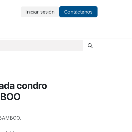
Iniciar sesión
Contáctenos
Vestuario y protección
Aparatología
ada condro
AMBOO
s BAMBOO.