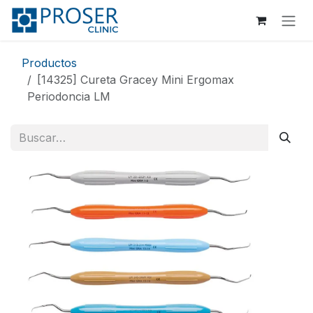
Ir al contenido
Productos
[14325] Cureta Gracey Mini Ergomax
Periodoncia LM