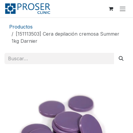
Ir al contenido
Productos
[151113503] Cera depilación cremosa Summer
1kg Darnier