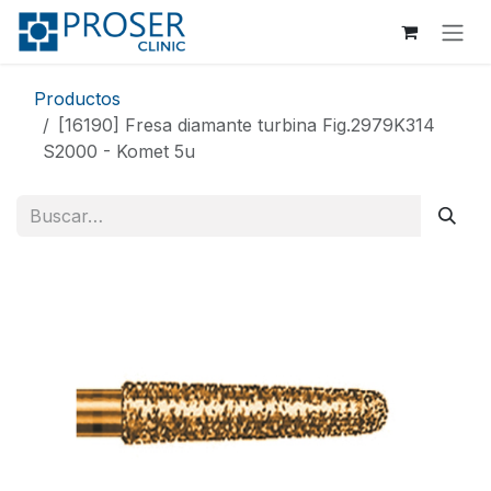
Ir al contenido
Productos
[16190] Fresa diamante turbina Fig.2979K314
S2000 - Komet 5u