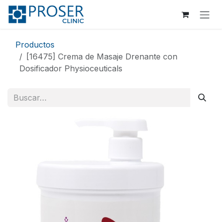
Ir al contenido
Productos
[16475] Crema de Masaje Drenante con
Dosificador Physioceuticals