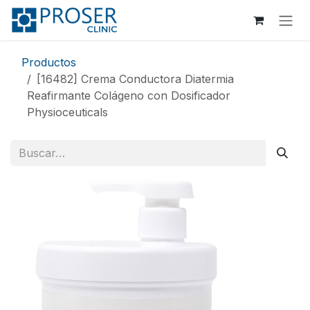
Ir al contenido
Productos
[16482] Crema Conductora Diatermia
Reafirmante Colágeno con Dosificador
Physioceuticals