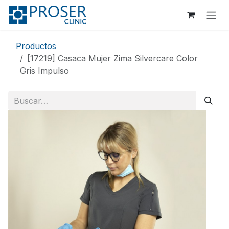
Ir al contenido
Productos
[17219] Casaca Mujer Zima Silvercare Color
Gris Impulso