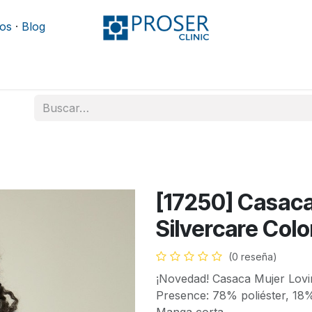
os
·
Blog
Podología
Rehabilitación
Mobiliario y camillas
[17250] Casaca
Silvercare Colo
(0 reseña)
¡Novedad! Casaca Mujer Lovi
Presence: 78% poliéster, 18