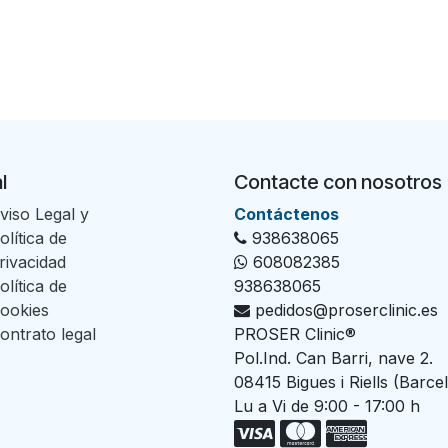
l
Contacte con nosotros
viso Legal y
Con​tác​tenos
olítica de
938638065
rivacidad
608082385
olítica de
938638065
ookies
pedidos@proserclinic.es
ontrato legal
PROSER Clinic®
Pol.Ind. Can Barri, nave 2.
08415 Bigues i Riells (Barce
Lu a Vi de 9:00 - 17:00 h