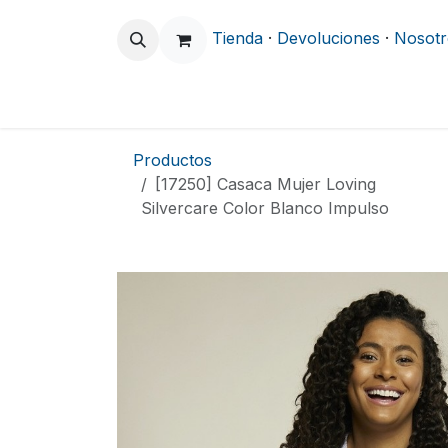
Ir al contenido
Tienda
·
Devoluciones
·
Nosotr
Odontología
Clínica y Hospitalario
Productos
[17250] Casaca Mujer Loving
Silvercare Color Blanco Impulso