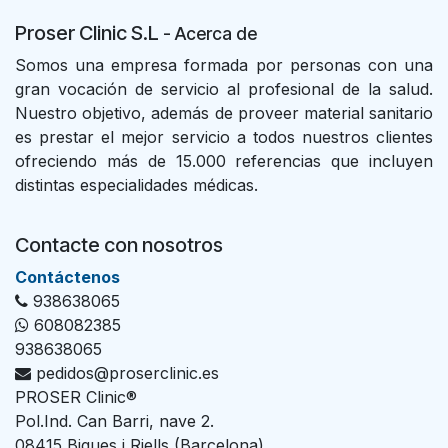
Proser Clinic S.L
- Acer
ca de
Somos una empresa formada por personas con una
gran vocación de servicio al profesional de la salud.
Nuestro objetivo, además de proveer material sanitario
es prestar el mejor servicio a todos nuestros clientes
ofreciendo más de 15.000 referencias que incluyen
distintas especialidades médicas.
Contacte con nosotros
Con​tác​tenos
938638065
608082385
938638065
pedidos@proserclinic.es
PROSER Clinic®
Pol.Ind. Can Barri, nave 2.
08415 Bigues i Riells (Barcelona)