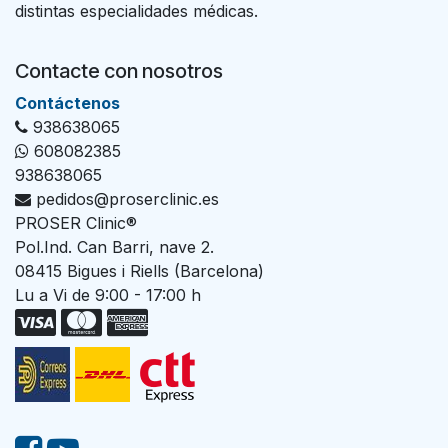
distintas especialidades médicas.
Contacte con nosotros
Con​tác​tenos
938638065
608082385
938638065
pedidos@proserclinic.es
PROSER Clinic®
Pol.Ind. Can Barri, nave 2.
08415 Bigues i Riells (Barcelona)
Lu a Vi de 9:00 - 17:00 h