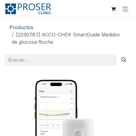
Ir al contenido
Productos
[223078.1] ACCU-CHEK SmartGuide Medidor
de glucosa Roche