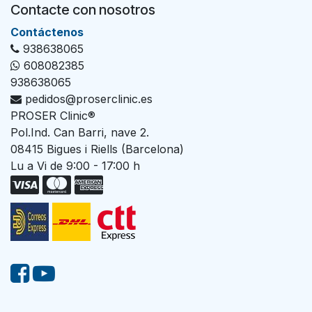
Contacte con nosotros
Con​tác​tenos
938638065
608082385
938638065
pedidos@proserclinic.es
PROSER Clinic®
Pol.Ind. Can Barri, nave 2.
08415 Bigues i Riells (Barcelona)
Lu a Vi de 9:00 - 17:00 h