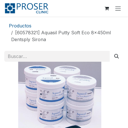
Ir al contenido
Productos
[60578321] Aquasil Putty Soft Eco 8x450ml
Dentsply Sirona