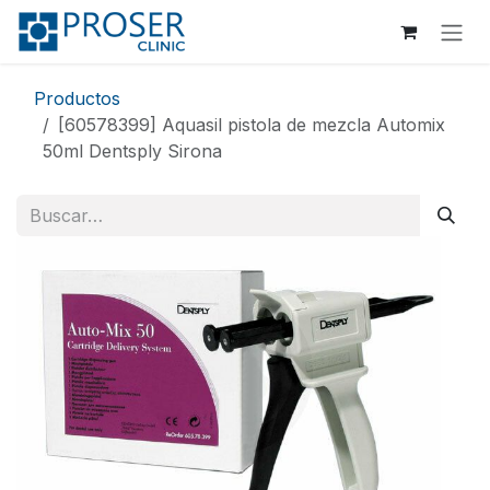
Ir al contenido
Productos
[60578399] Aquasil pistola de mezcla Automix
50ml Dentsply Sirona