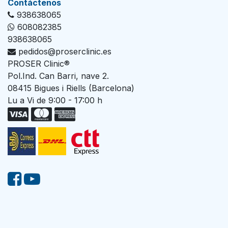
Con​tác​tenos
938638065
608082385
938638065
pedidos@proserclinic.es
PROSER Clinic®
Pol.Ind. Can Barri, nave 2.
08415 Bigues i Riells (Barcelona)
Lu a Vi de 9:00 - 17:00 h