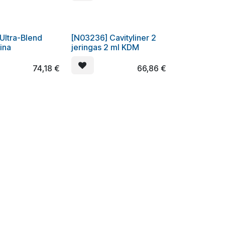
Ultra-Blend
[N03236] Cavityliner 2
ina
jeringas 2 ml KDM
74,18
€
66,86
€