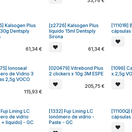
33,76
€
5] Kalsogen Plus
[z2726] Kalsogen Plus
[11101R] 
 30g Dentsply
líquido 15ml Dentsply
cápsulas
a
Sirona
61,34
€
61,34
€
75] Ionoseal
[020479] Vitrebond Plus
[1096] Ca
ero de Vidrio 3
2 clickers x 10g 3M ESPE
x 2,5g V
gas 2,5g VOCO
205,75
€
115,93
€
 Fuji Lining LC
[1332] Fuji Lining LC
[11100Q] 
ero de vidrio
Ionómero de vidrio -
cápsulas
 + líquido) - GC
Paste - GC