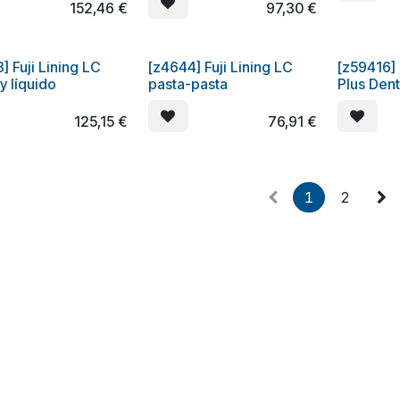
152,46
€
97,30
€
] Fuji Lining LC
[z4644] Fuji Lining LC
[z59416] 
y líquido
pasta-pasta
Plus Dent
125,15
€
76,91
€
1
2