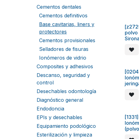
Cementos dentales
Cementos definitivos
Base cavitarias, liners y
[z272
protectores
polvo
Siron
Cementos provisionales
Selladores de fisuras
Ionómeros de vidrio
Composites y adhesivos
[0204
Descanso, seguridad y
Ionóm
control
jerin
Desechables odontología
Diagnóstico general
Endodoncia
[1331]
EPIs y desechables
Ionóm
Equipamiento podológico
(polvo
Esterilización y limpieza