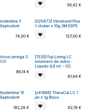
59,42
€
Biodentine 5
[020473] Vitrebond Plus
 Septodont
1 clicker x 10g 3M ESPE
74,50
€
127,00
€
lcicur jeringa 3
[1330] Fuji Lining LC
OCO
Ionómero de vidrio -
Líquido 6,8 ml. - GC
86,14
€
81,64
€
Biodentine 15
[z41886] TheraCal LC 1
 Septodont
jer x 1g Bisco
182,26
€
62,18
€