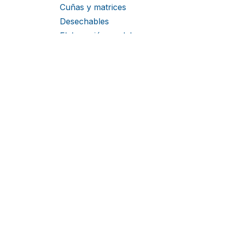
Cuñas y matrices
Desechables
Elaboración modelos
Endodoncia
Esparadrapos y tiritas
Estudiantes
Fresas
Ginecología
Higiene y desinfección 1
Implantes
Instr.Rotatorio
Lámparas
Material impresión
Materiales podológicos
Medicación
Mobiliario