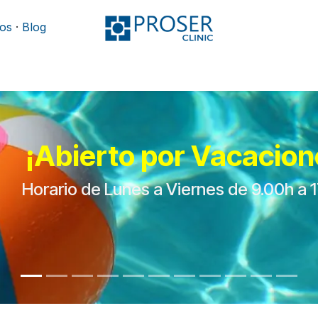
os
·
Blog
Podología
Rehabilitación
Mobiliario y camillas
¡Abierto por Vacacion
Horario de Lunes a Viernes de 9.00h a 