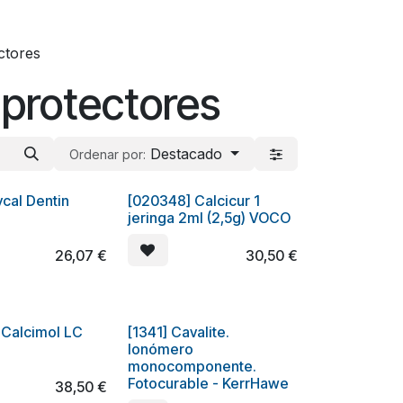
ectores
y protectores
Destacado
Ordenar por:
cal Dentin
[020348] Calcicur 1
jeringa 2ml (2,5g) VOCO
26,07
€
30,50
€
 Calcimol LC
[1341] Cavalite.
Ionómero
monocomponente.
Fotocurable - KerrHawe
38,50
€