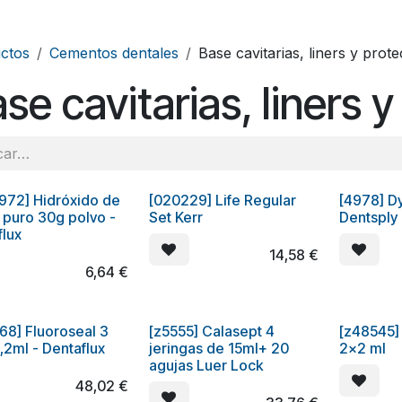
ctos
Cementos dentales
Base cavitarias, liners y prot
se cavitarias, liners 
972] Hidróxido de
[020229] Life Regular
[4978] Dy
 puro 30g polvo -
Set Kerr
Dentsply
flux
14,58
€
6,64
€
68] Fluoroseal 3
[z5555] Calasept 4
[z48545]
 1,2ml - Dentaflux
jeringas de 15ml+ 20
2x2 ml
agujas Luer Lock
48,02
€