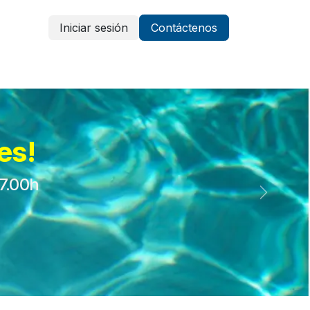
Iniciar sesión
Contáctenos
Vestuario y protección
Aparatología
es!
17.00h
Siguient