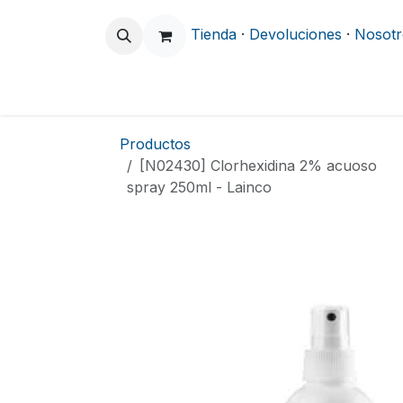
Ir al contenido
Tienda
·
Devoluciones
·
Nosotr
Odontología
Clínica y Hospitalario
Productos
[N02430] Clorhexidina 2% acuoso
spray 250ml - Lainco