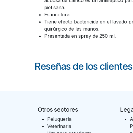
acuosa de Lainco es un antiséptico par
piel sana.
Es incolora.
Tiene efecto bactericida en el lavado p
quirúrgico de las manos.
Presentada en spray de 250 ml.
Reseñas de los clientes
Otros sectores
Lega
Peluquería
A
Veterinaria
P