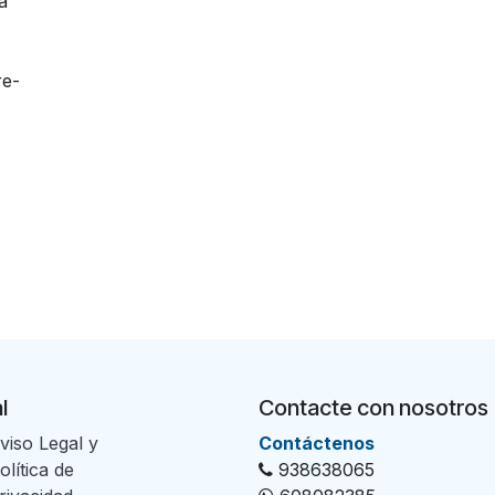
a
re-
l
Contacte con nosotros
viso Legal y
Con​tác​tenos
olítica de
938638065