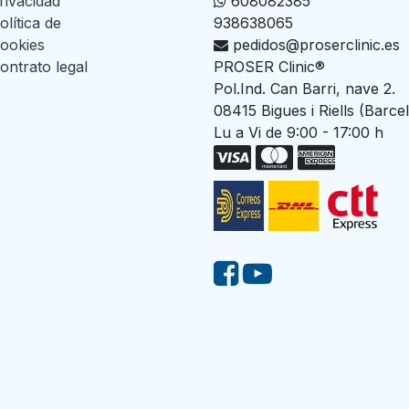
rivacidad
608082385
olítica de
938638065
ookies
pedidos@proserclinic.es
ontrato legal
PROSER Clinic®
Pol.Ind. Can Barri, nave 2.
08415 Bigues i Riells (Barce
Lu a Vi de 9:00 - 17:00 h