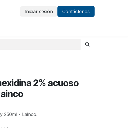
Iniciar sesión
Contáctenos
Vestuario y protección
Aparatología
hexidina 2% acuoso
Lainco
y 250ml - Lainco.