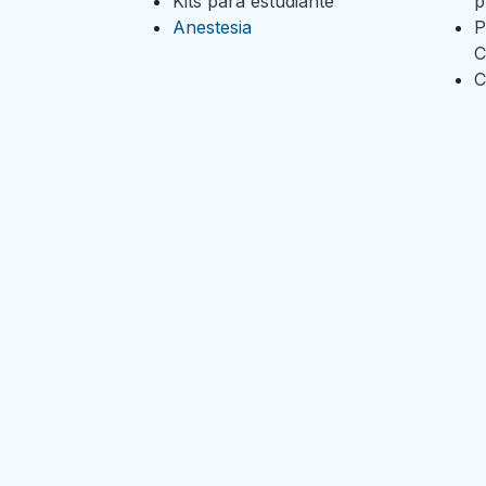
Kits para estudiante
p
Anestesia
P
C
C