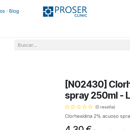
os
·
Blog
Podología
Rehabilitación
Mobiliario y camillas
[N02430] Clor
spray 250ml - 
(0 reseña)
Clorhexidina 2% acuoso spra
4,30
€