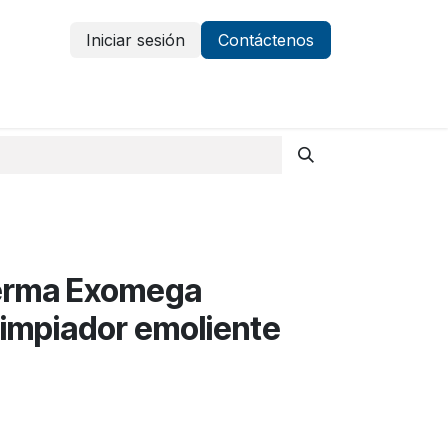
Iniciar sesión
Contáctenos
Vestuario y protección
Aparatología
erma Exomega
limpiador emoliente