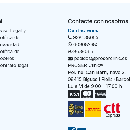
l
Contacte con nosotros
viso Legal y
Con​tác​tenos
olítica de
938638065
rivacidad
608082385
olítica de
938638065
ookies
pedidos@proserclinic.es
ontrato legal
PROSER Clinic®
Pol.Ind. Can Barri, nave 2.
08415 Bigues i Riells (Barce
Lu a Vi de 9:00 - 17:00 h