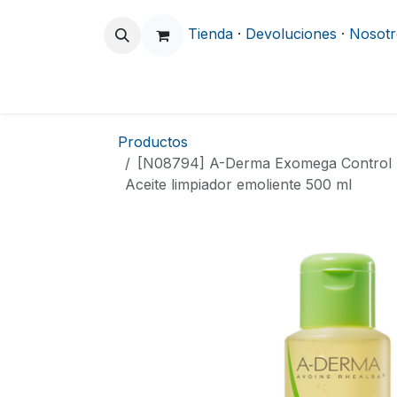
Ir al contenido
Tienda
·
Devoluciones
·
Nosotr
Odontología
Clínica y Hospitalario
Productos
[N08794] A-Derma Exomega Control
Aceite limpiador emoliente 500 ml