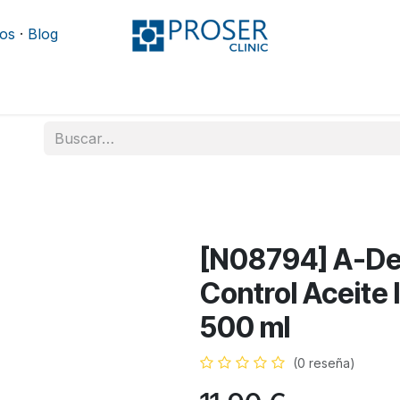
os
·
Blog
Podología
Rehabilitación
Mobiliario y camillas
[N08794] A-D
Control Aceite 
500 ml
(0 reseña)