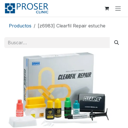
Ir al contenido
Productos
[z6983] Clearfil Repair estuche