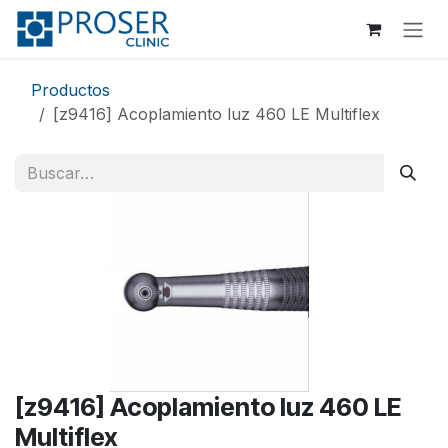
Ir al contenido
Productos
[z9416] Acoplamiento luz 460 LE Multiflex
[z9416] Acoplamiento luz 460 LE
Multiflex