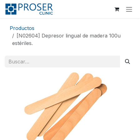
Ir al contenido
Productos
[N02604] Depresor lingual de madera 100u
estériles.