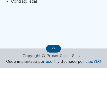
Contrato legal
Copyright © Proser Clinic, S.L.U.
Odoo implantado por
eccIT
y diseñado por
clauSEO