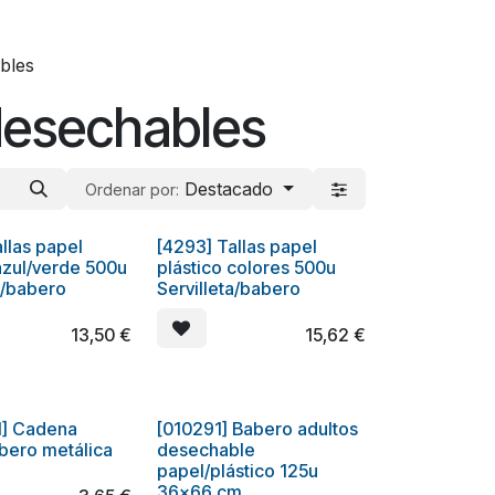
ables
 desechables
Destacado
Ordenar por:
llas papel
[4293] Tallas papel
azul/verde 500u
plástico colores 500u
a/babero
Servilleta/babero
13,50
€
15,62
€
] Cadena
[010291] Babero adultos
abero metálica
desechable
papel/plástico 125u
36x66 cm.