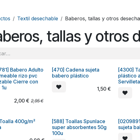
ctos
Textil desechable
Baberos, tallas y otros desech
beros, tallas y otros
781] Babero Adulto
[470] Cadena sujeta
[4300] Ta
LLO
CHOLLO
Oferta
meable rizo pvc
babero plástico
plástico 
izable Cierre con
Servillet
 1u
1,50
€
2,00
€
2,95
€
 Toalla 400g/m²
[588] Toallas Spunlace
[0209891
a
super absorbentes 50g
sujeta b
100u