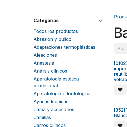
Produ
Categorías
Ba
Todos los productos
Abrasión y pulido
Adaptaciones termoplásticas
Aleaciones
Anestesia
[0102
CHO
imper
Análisis clínicos
reutil
Aparatología estética
velcro
profesional
Aparatología odontológica
Ayudas técnicas
Cama y accesorios
[352]
Blanc
Camillas
Carros clínicos