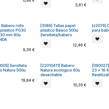
0,98
€
3,61
€
 Babero rollo
[3586] Tallas papel
[z2076] 
 plástico PG30
plástico Básico 500u
para babe
530 mm 80u
Servilleta/babero
NDA
12,46
€
9,39
€
505] Servilleta
[22010411] Babero
[090027]
Oferta
o Natura 500u
Natura ecológico 80u
23 x 16 4
desechable
Reutiliza
19,84
€
10,35
€