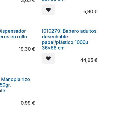
3,65
€
5,90
€
Dispensador
[010279] Babero adultos
ros en rollo
desechable
papel/plástico 1000u
36x66 cm
19,30
€
44,95
€
 Manopla rizo
50gr.
ble
0,99
€