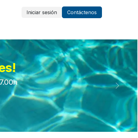
Iniciar sesión
Contáctenos
Vestuario y protección
Aparatología
es!
17.00h
Siguient