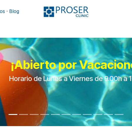
os
·
Blog
Podología
Rehabilitación
Mobiliario y camillas
¡Abierto por Vacacion
Horario de Lunes a Viernes de 9.00h a 