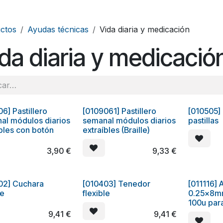
ctos
Ayudas técnicas
Vida diaria y medicación
da diaria y medicació
6] Pastillero
[0109061] Pastillero
[010505] 
LLO
CHOLLO
al módulos diarios
semanal módulos diarios
pastillas
íbles con botón
extraíbles (Braille)
3,90
€
9,33
€
02] Cuchara
[010403] Tenedor
[011116] 
le
flexible
0.25x8m
100u para
9,41
€
9,41
€