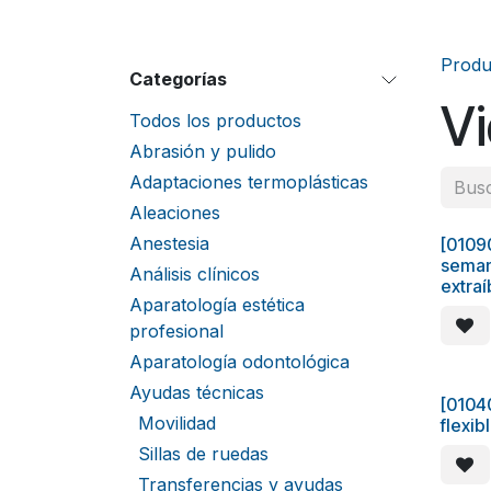
Produ
Categorías
Vi
Todos los productos
Abrasión y pulido
Adaptaciones termoplásticas
Aleaciones
Anestesia
[01090
CHO
seman
Análisis clínicos
extra
Aparatología estética
profesional
Aparatología odontológica
Ayudas técnicas
[0104
Movilidad
flexib
Sillas de ruedas
Transferencias y ayudas