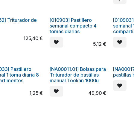
52] Triturador de
[010903] Pastillero
[0109031]
semanal compacto 4
semanal 1
tomas diarias
comparti
125,40
€
5,12
€
33] Pastillero
[NA00011.01] Bolsas para
[NA00017
l 1 toma diaria 8
Triturador de pastillas
pastillas
rtimentos
manual Tookan 1000u
1,25
€
49,90
€