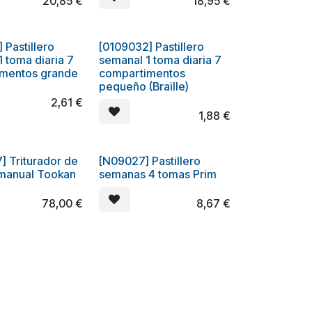
20,85
€
18,95
€
 Pastillero
[0109032] Pastillero
 toma diaria 7
semanal 1 toma diaria 7
mentos grande
compartimentos
pequeño (Braille)
2,61
€
1,88
€
] Triturador de
[N09027] Pastillero
 manual Tookan
semanas 4 tomas Prim
78,00
€
8,67
€