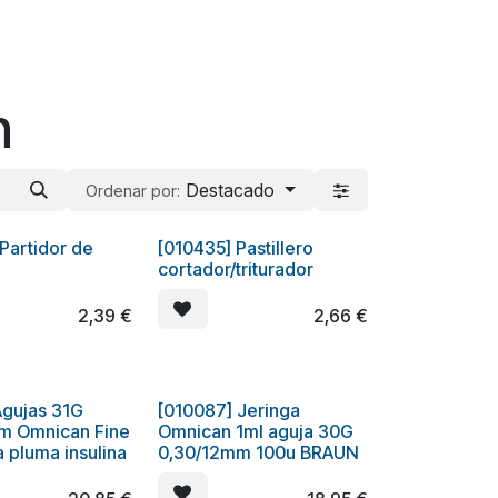
n
Destacado
Ordenar por:
Partidor de
[010435] Pastillero
cortador/triturador
2,39
€
2,66
€
Agujas 31G
[010087] Jeringa
m Omnican Fine
Omnican 1ml aguja 30G
 pluma insulina
0,30/12mm 100u BRAUN