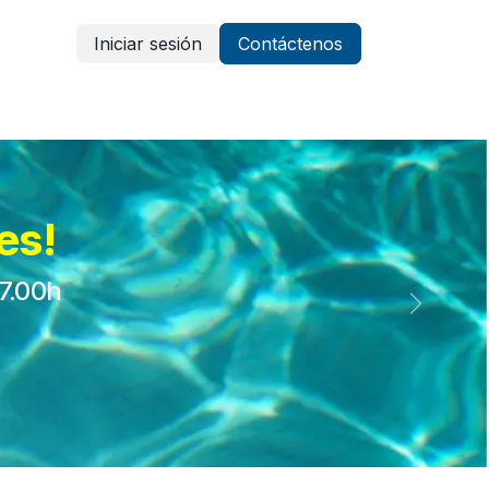
Iniciar sesión
Contáctenos
Vestuario y protección
Aparatología
es!
17.00h
Siguient