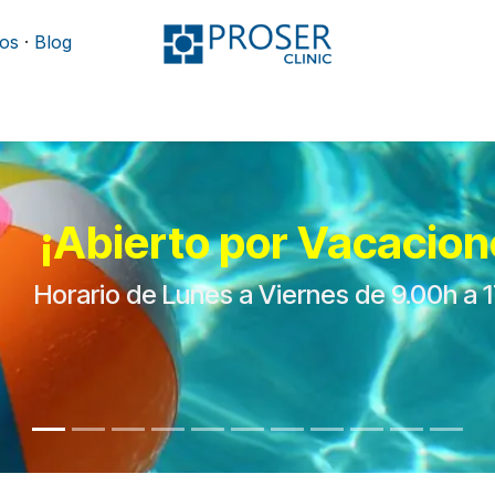
os
·
Blog
Podología
Rehabilitación
Mobiliario y camillas
¡Abierto por Vacacion
Horario de Lunes a Viernes de 9.00h a 