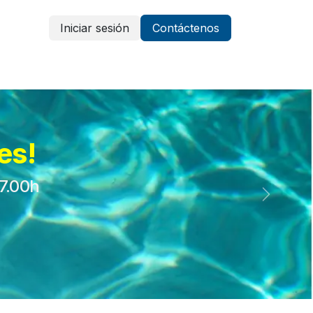
Iniciar sesión
Contáctenos
Vestuario y protección
Aparatología
es!
17.00h
Siguient