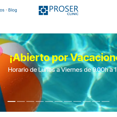
os
·
Blog
Podología
Rehabilitación
Mobiliario y camillas
¡Abierto por Vacacion
Horario de Lunes a Viernes de 9.00h a 